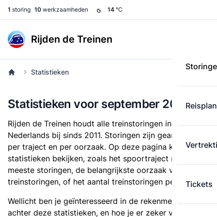
1
storing
10
werkzaamheden
14
°C
Rijden de Treinen
Storing
Statistieken
Statistieken voor september 2020
Reispla
Rijden de Treinen houdt alle treinstoringen in
Nederlands bij sinds 2011. Storingen zijn gearchiveerd
Vertrekt
per traject en per oorzaak. Op deze pagina kun je
statistieken bekijken, zoals het spoortraject met de
meeste storingen, de belangrijkste oorzaak voor
treinstoringen, of het aantal treinstoringen per maand.
Tickets
Wellicht ben je geïnteresseerd in de rekenmethode
achter deze statistieken, en hoe je er zeker van kunt