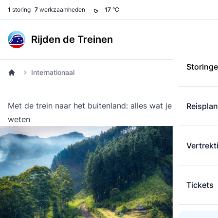
1
storing
7
werkzaamheden
17
°C
Rijden de Treinen
Storing
Internationaal
Met de trein naar het buitenland: alles wat je moet
Reispla
weten
Vertrekt
Tickets