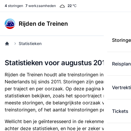
4
storingen
7
werkzaamheden
22
°C
Rijden de Treinen
Storing
Statistieken
Statistieken voor augustus 2013
Reispla
Rijden de Treinen houdt alle treinstoringen in
Nederlands bij sinds 2011. Storingen zijn gearchiveerd
Vertrekt
per traject en per oorzaak. Op deze pagina kun je
statistieken bekijken, zoals het spoortraject met de
meeste storingen, de belangrijkste oorzaak voor
treinstoringen, of het aantal treinstoringen per maand.
Tickets
Wellicht ben je geïnteresseerd in de rekenmethode
achter deze statistieken, en hoe je er zeker van kunt