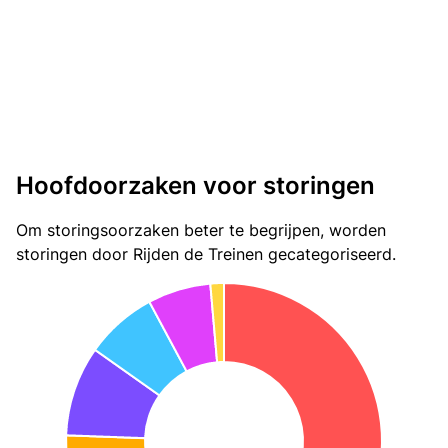
Hoofdoorzaken voor storingen
Om storingsoorzaken beter te begrijpen, worden
storingen door Rijden de Treinen gecategoriseerd.