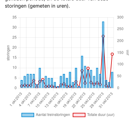
storingen (gemeten in uren).