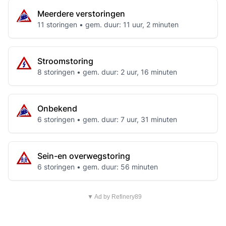
Meerdere verstoringen
11 storingen • gem. duur: 11 uur, 2 minuten
Stroomstoring
8 storingen • gem. duur: 2 uur, 16 minuten
Onbekend
6 storingen • gem. duur: 7 uur, 31 minuten
Sein-en overwegstoring
6 storingen • gem. duur: 56 minuten
▼ Ad by Refinery89