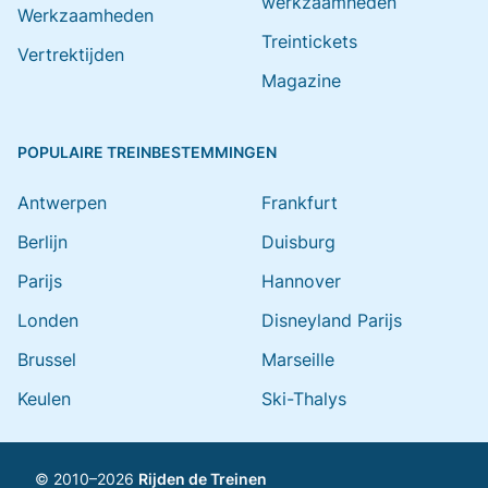
werkzaamheden
Werkzaamheden
Treintickets
Vertrektijden
Magazine
POPULAIRE TREINBESTEMMINGEN
Antwerpen
Frankfurt
Berlijn
Duisburg
Parijs
Hannover
Londen
Disneyland Parijs
Brussel
Marseille
Keulen
Ski-Thalys
© 2010–2026
Rijden de Treinen