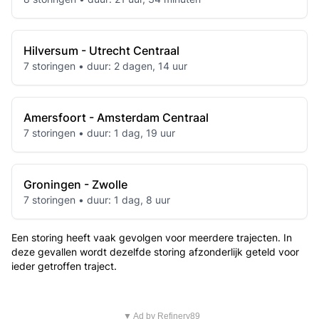
Hilversum - Utrecht Centraal
7 storingen • duur: 2 dagen, 14 uur
Amersfoort - Amsterdam Centraal
7 storingen • duur: 1 dag, 19 uur
Groningen - Zwolle
7 storingen • duur: 1 dag, 8 uur
Een storing heeft vaak gevolgen voor meerdere trajecten. In
deze gevallen wordt dezelfde storing afzonderlijk geteld voor
ieder getroffen traject.
▼ Ad by Refinery89