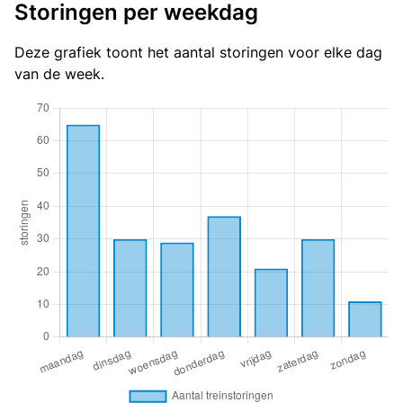
Storingen per weekdag
Deze grafiek toont het aantal storingen voor elke dag
van de week.