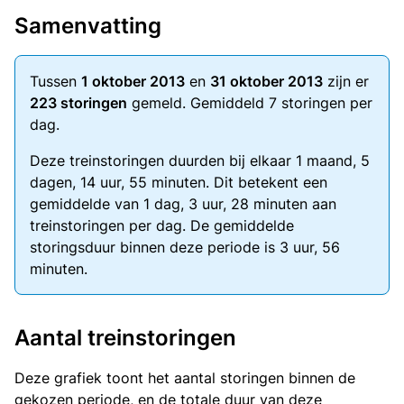
Samenvatting
Tussen
1 oktober 2013
en
31 oktober 2013
zijn er
223 storingen
gemeld. Gemiddeld 7 storingen per
dag.
Deze treinstoringen duurden bij elkaar 1 maand, 5
dagen, 14 uur, 55 minuten. Dit betekent een
gemiddelde van 1 dag, 3 uur, 28 minuten aan
treinstoringen per dag. De gemiddelde
storingsduur binnen deze periode is 3 uur, 56
minuten.
Aantal treinstoringen
Deze grafiek toont het aantal storingen binnen de
gekozen periode, en de totale duur van deze