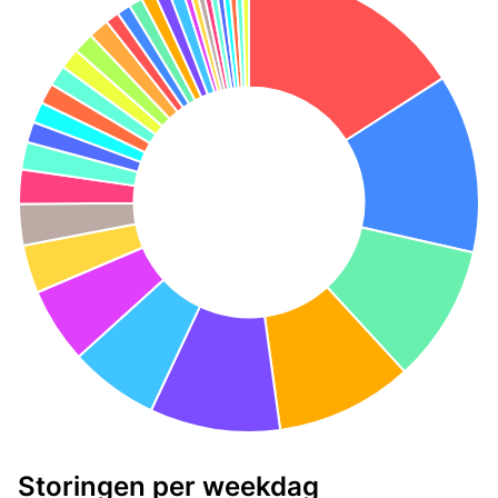
Storingen per weekdag