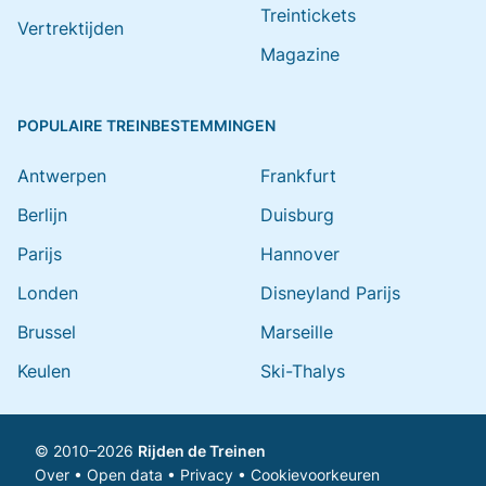
Treintickets
Vertrektijden
Magazine
POPULAIRE TREINBESTEMMINGEN
Antwerpen
Frankfurt
Berlijn
Duisburg
Parijs
Hannover
Londen
Disneyland Parijs
Brussel
Marseille
Keulen
Ski-Thalys
© 2010–2026
Rijden de Treinen
Over
•
Open data
•
Privacy
•
Cookievoorkeuren