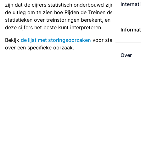
Internat
zijn dat de cijfers statistisch onderbouwd zijn. Zie de
de uitleg
om te zien hoe Rijden de Treinen de
statistieken over treinstoringen berekent, en hoe je
deze cijfers het beste kunt interpreteren.
Informat
Bekijk
de lijst met storingsoorzaken
voor statistieken
over een specifieke oorzaak.
Over