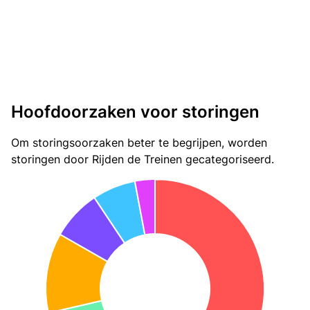
Hoofdoorzaken voor storingen
Om storingsoorzaken beter te begrijpen, worden
storingen door Rijden de Treinen gecategoriseerd.