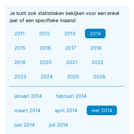
Je kunt ook statistieken bekijken voor een enkel
jaar of een specifieke maand:
2011
2012
2013
2014
2015
2016
2017
2018
2019
2020
2021
2022
2023
2024
2025
2026
januari 2014
februari 2014
maart 2014
april 2014
mei 2014
juni 2014
juli 2014