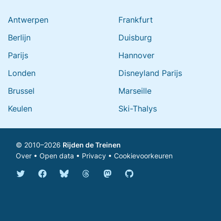
Antwerpen
Frankfurt
Berlijn
Duisburg
Parijs
Hannover
Londen
Disneyland Parijs
Brussel
Marseille
Keulen
Ski-Thalys
© 2010–2026
Rijden de Treinen
Over
•
Open data
•
Privacy
•
Cookievoorkeuren
Bluesky @rijdendetreinen.nl
Threads @rijdendetreinen
Mastodon @rijdendetreinen@ma
Twitter @rijdendetreinen
Facebook rijdendetreinen
GitHub rijdendetreinen