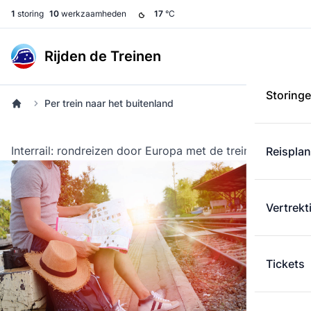
1
storing
10
werkzaamheden
17
°C
Rijden de Treinen
Storing
Per trein naar het buitenland
Interrail: rondreizen door Europa met de trein
Reispla
Vertrekt
Tickets