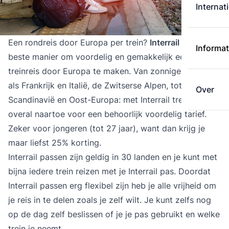
Internat
Een rondreis door Europa per trein?
Interrail
is de
Informat
beste manier om voordelig en gemakkelijk een
treinreis door Europa te maken. Van zonnige landen
als Frankrijk en Italië, de Zwitserse Alpen, tot
Over
Scandinavië en Oost-Europa: met Interrail trein je
overal naartoe voor een behoorlijk voordelig tarief.
Zeker voor jongeren (tot 27 jaar), want dan krijg je
maar liefst 25% korting.
Interrail passen zijn geldig in 30 landen en je kunt met
bijna iedere trein reizen met je Interrail pas. Doordat
Interrail passen erg flexibel zijn heb je alle vrijheid om
je reis in te delen zoals je zelf wilt. Je kunt zelfs nog
op de dag zelf beslissen of je je pas gebruikt en welke
trein je neemt.