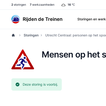
2
storingen
7
werkzaamheden
16
°C
Rijden de Treinen
Storingen en we
Storingen
Utrecht Centraal: personen op het spo
Mensen op het s
Huidige status:
Deze storing is voorbij.