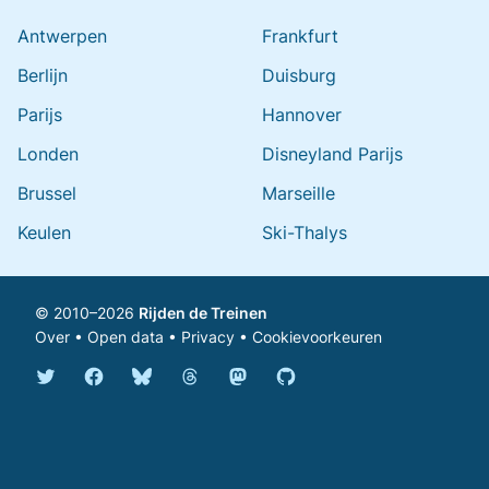
Antwerpen
Frankfurt
Berlijn
Duisburg
Parijs
Hannover
Londen
Disneyland Parijs
Brussel
Marseille
Keulen
Ski-Thalys
© 2010–2026
Rijden de Treinen
Over
•
Open data
•
Privacy
•
Cookievoorkeuren
Bluesky @rijdendetreinen.nl
Threads @rijdendetreinen
Mastodon @rijdendetreinen@ma
Twitter @rijdendetreinen
Facebook rijdendetreinen
GitHub rijdendetreinen