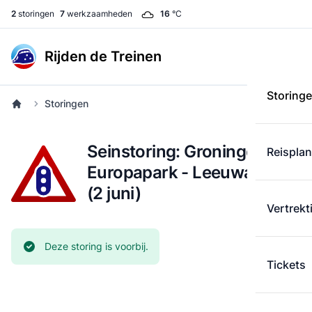
2
storingen
7
werkzaamheden
16
°C
Rijden de Treinen
Storing
Storingen
Seinstoring: Groningen
Reispla
Europapark - Leeuwarden
(2 juni)
Vertrekt
Huidige status:
Deze storing is voorbij.
Tickets