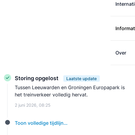
Internat
Informat
Over
Storing opgelost
Laatste update
Tussen Leeuwarden en Groningen Europapark is
het treinverkeer volledig hervat.
2 juni 2026, 08:25
Toon volledige tijdlijn…