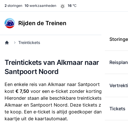
2
storingen
10
werkzaamheden
16
°C
Rijden de Treinen
Storing
Treintickets
Treintickets van Alkmaar naar
Reispla
Santpoort Noord
Een enkele reis van Alkmaar naar Santpoort Noord
Vertrekt
kost
€ 7,50
voor een e-ticket zonder korting.
Hieronder staan alle beschikbare treintickets tussen
Alkmaar en Santpoort Noord. Deze tickets zijn online
Tickets
te koop. Een e-ticket is altijd goedkoper dan een
kaartje uit de kaartautomaat.