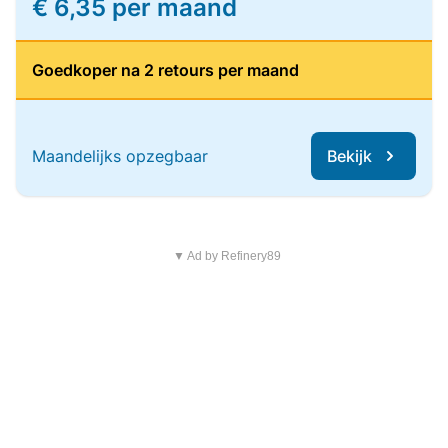
€ 6,35 per maand
Goedkoper na 2 retours per maand
Maandelijks opzegbaar
Bekijk
▼ Ad by Refinery89