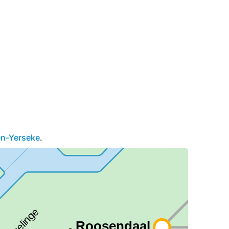
en-Yerseke
.