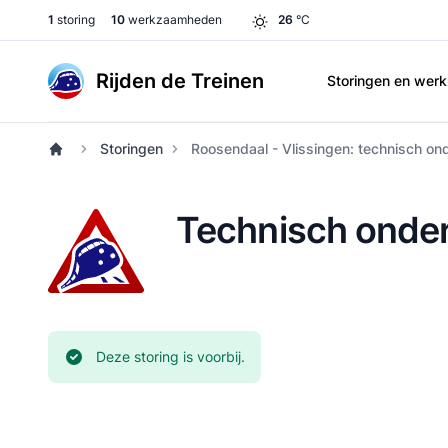
1
storing
10
werkzaamheden
26
°C
Rijden de Treinen
Storingen en we
Storingen
Roosendaal - Vlissingen: technisch on
Technisch onder
Huidige status:
Deze storing is voorbij.