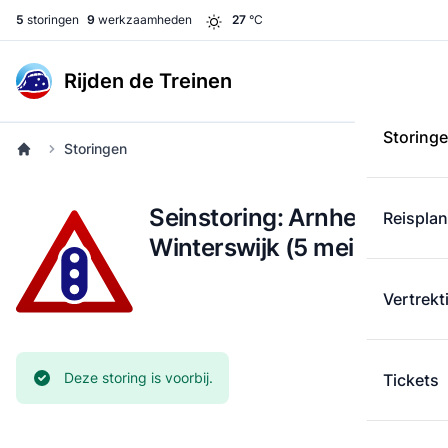
5
storingen
9
werkzaamheden
27
°C
Rijden de Treinen
Storing
Storingen
Seinstoring: Arnhem -
Reispla
Winterswijk (5 mei)
Vertrekt
Huidige status:
Deze storing is voorbij.
Tickets