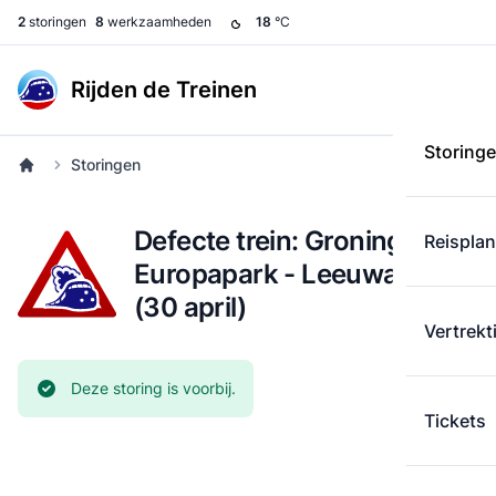
2
storingen
8
werkzaamheden
18
°C
Rijden de Treinen
Storing
Storingen
Defecte trein: Groningen
Reispla
Europapark - Leeuwarden
(30 april)
Vertrekt
Huidige status:
Deze storing is voorbij.
Tickets