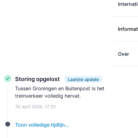
Internat
Informat
Over
Storing opgelost
Laatste update
Tussen Groningen en Buitenpost is het
treinverkeer volledig hervat.
30 april 2026, 17:23
Toon volledige tijdlijn…