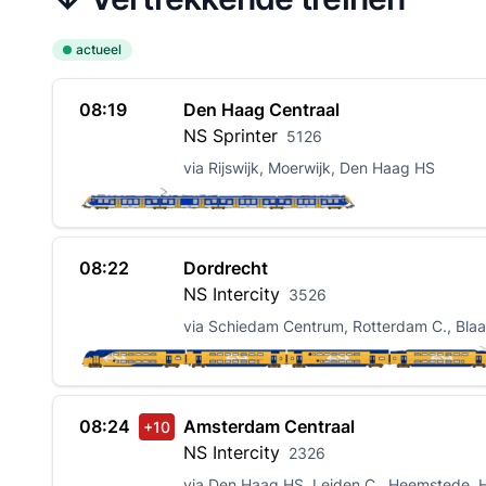
actueel
08:19
Den Haag Centraal
NS
Sprinter
5126
via Rijswijk, Moerwijk, Den Haag HS
08:22
Dordrecht
NS
Intercity
3526
via Schiedam Centrum, Rotterdam C., Bla
08:24
Amsterdam Centraal
+10
NS
Intercity
2326
via Den Haag HS, Leiden C., Heemstede, 