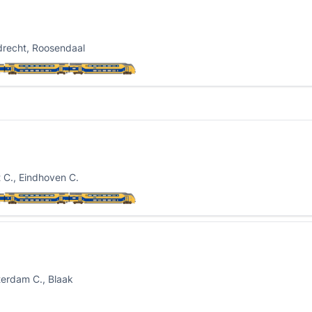
drecht, Roosendaal
t C., Eindhoven C.
terdam C., Blaak