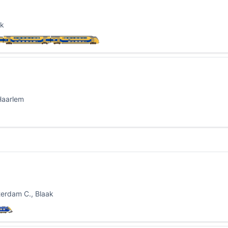
ak
Haarlem
terdam C., Blaak