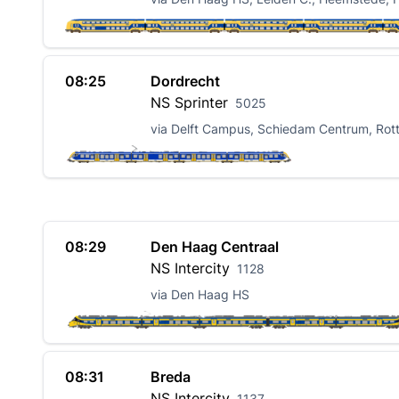
08:25
Dordrecht
NS
Sprinter
5025
via Delft Campus, Schiedam Centrum, Rot
08:29
Den Haag Centraal
NS
Intercity
1128
via Den Haag HS
08:31
Breda
NS
Intercity
1137