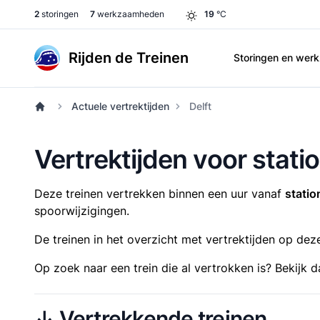
2
storingen
7
werkzaamheden
19
°C
Rijden de Treinen
Storingen en we
Actuele vertrektijden
Delft
Vertrektijden voor statio
Deze treinen vertrekken binnen een uur vanaf
statio
spoorwijzigingen.
De treinen in het overzicht met vertrektijden op dez
Op zoek naar een trein die al vertrokken is? Bekijk 
↓ Vertrekkende treinen