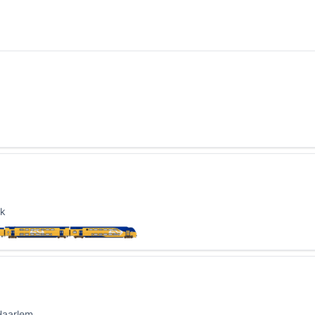
ak
Haarlem