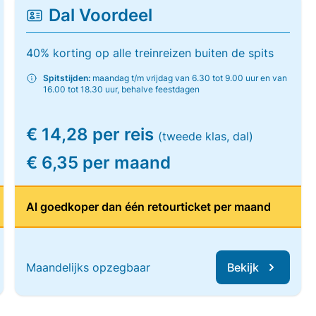
Dal Voordeel
40% korting op alle treinreizen buiten de spits
Spitstijden:
maandag t/m vrijdag van 6.30 tot 9.00 uur en van
16.00 tot 18.30 uur, behalve feestdagen
€ 14,28 per reis
(tweede klas, dal)
€ 6,35 per maand
Al goedkoper dan één retourticket per maand
Maandelijks opzegbaar
Bekijk