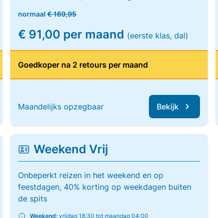
normaal
€ 169,95
€ 91,00 per maand
(eerste klas, dal)
Goedkoper na 2 retours per maand
Maandelijks opzegbaar
Bekijk
Weekend Vrij
Onbeperkt reizen in het weekend en op
feestdagen, 40% korting op weekdagen buiten
de spits
Weekend:
vrijdag 18:30 tot maandag 04:00