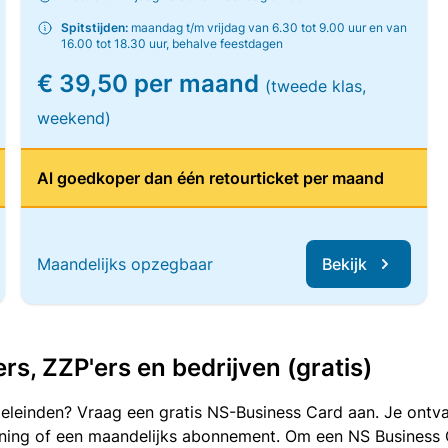
Spitstijden:
maandag t/m vrijdag van 6.30 tot 9.00 uur en van
16.00 tot 18.30 uur, behalve feestdagen
€ 39,50 per maand
(tweede klas,
weekend)
Al goedkoper dan één retourticket per maand
Maandelijks opzegbaar
Bekijk
, ZZP'ers en bedrijven (gratis)
oeleinden? Vraag een gratis NS-Business Card aan. Je ontva
kening of een maandelijks abonnement. Om een NS Business