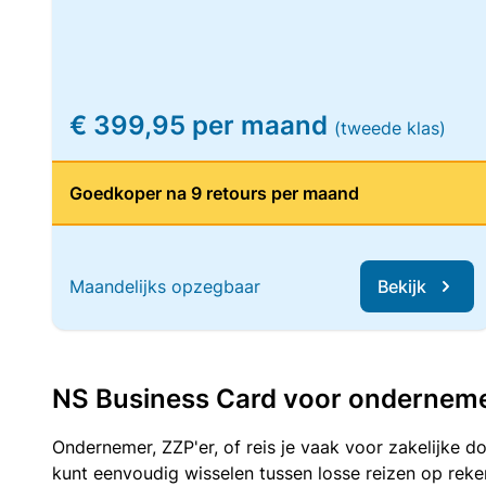
€ 399,95 per maand
(tweede klas)
Goedkoper na 9 retours per maand
Maandelijks opzegbaar
Bekijk
NS Business Card voor ondernemers
Ondernemer, ZZP'er, of reis je vaak voor zakelijke d
kunt eenvoudig wisselen tussen losse reizen op re