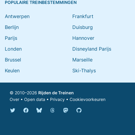
POPULAIRE TREINBESTEMMINGEN
Antwerpen
Frankfurt
Berlijn
Duisburg
Parijs
Hannover
Londen
Disneyland Parijs
Brussel
Marseille
Keulen
Ski-Thalys
© 2010–2026
Rijden de Treinen
Over
•
Open data
•
Privacy
•
Cookievoorkeuren
Bluesky @rijdendetreinen.nl
Threads @rijdendetreinen
Mastodon @rijdendetreinen@ma
Twitter @rijdendetreinen
Facebook rijdendetreinen
GitHub rijdendetreinen