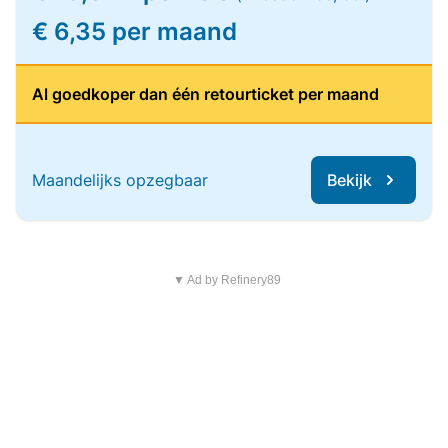
€ 6,35 per maand
Al goedkoper dan één retourticket per maand
Maandelijks opzegbaar
Bekijk
▼ Ad by Refinery89