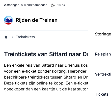
2
storingen
9
werkzaamheden
18
°C
Rijden de Treinen
Storing
Treintickets
Treintickets van Sittard naar Driehuis
Reispla
Een enkele reis van Sittard naar Driehuis kost
€ 33,29
voor een e-ticket zonder korting. Hieronder staan alle
Vertrekt
beschikbare treintickets tussen Sittard en Driehuis.
Deze tickets zijn online te koop. Een e-ticket is altijd
goedkoper dan een kaartje uit de kaartautomaat.
Tickets