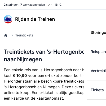
2
storingen
7
werkzaamheden
16
°C
Rijden de Treinen
Storing
Treintickets
Treintickets van 's-Hertogenbosch
Reispla
naar Nijmegen
Een enkele reis van 's-Hertogenbosch naar Nijmegen
Vertrekt
kost
€ 10,90
voor een e-ticket zonder korting.
Hieronder staan alle beschikbare treintickets tussen
's-Hertogenbosch en Nijmegen. Deze tickets zijn
Tickets
online te koop. Een e-ticket is altijd goedkoper dan
een kaartje uit de kaartautomaat.