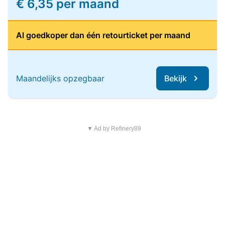
€ 6,35 per maand
Al goedkoper dan één retourticket per maand
Maandelijks opzegbaar
Bekijk
▼ Ad by Refinery89