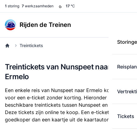
1
storing
7
werkzaamheden
17
°C
Rijden de Treinen
Storing
Treintickets
Treintickets van Nunspeet naar
Reispla
Ermelo
Een enkele reis van Nunspeet naar Ermelo kost
€ 4,90
Vertrekt
voor een e-ticket zonder korting. Hieronder staan alle
beschikbare treintickets tussen Nunspeet en Ermelo.
Deze tickets zijn online te koop. Een e-ticket is altijd
Tickets
goedkoper dan een kaartje uit de kaartautomaat.