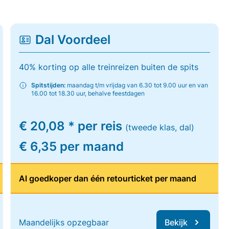
Dal Voordeel
40% korting op alle treinreizen buiten de spits
Spitstijden:
maandag t/m vrijdag van 6.30 tot 9.00 uur en van
16.00 tot 18.30 uur, behalve feestdagen
€ 20,08 * per reis
(tweede klas, dal)
€ 6,35 per maand
Al goedkoper dan één retourticket per maand
Maandelijks opzegbaar
Bekijk