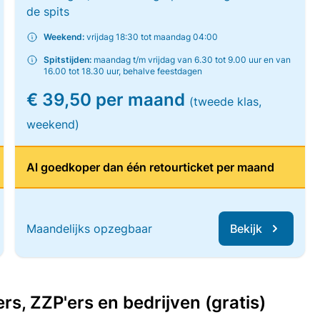
de spits
Weekend:
vrijdag 18:30 tot maandag 04:00
Spitstijden:
maandag t/m vrijdag van 6.30 tot 9.00 uur en van
16.00 tot 18.30 uur, behalve feestdagen
€ 39,50 per maand
(tweede klas,
weekend)
Al goedkoper dan één retourticket per maand
Maandelijks opzegbaar
Bekijk
, ZZP'ers en bedrijven (gratis)