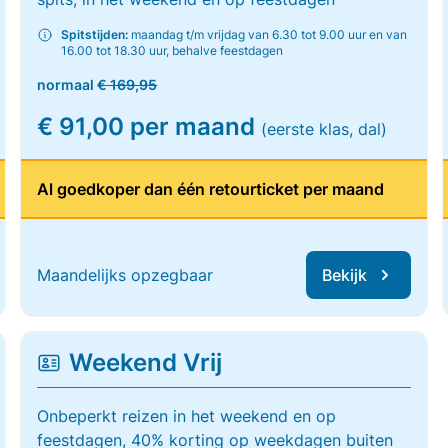
Spitstijden:
maandag t/m vrijdag van 6.30 tot 9.00 uur en van
16.00 tot 18.30 uur, behalve feestdagen
normaal
€ 169,95
€ 91,00 per maand
(eerste klas, dal)
Al goedkoper dan één retourticket per maand
Maandelijks opzegbaar
Bekijk
Weekend Vrij
Onbeperkt reizen in het weekend en op
feestdagen, 40% korting op weekdagen buiten