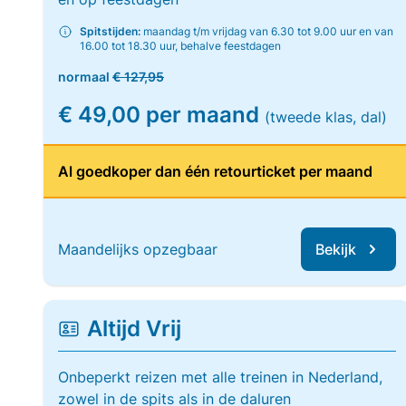
Spitstijden:
maandag t/m vrijdag van 6.30 tot 9.00 uur en van
16.00 tot 18.30 uur, behalve feestdagen
normaal
€ 127,95
€ 49,00 per maand
(tweede klas, dal)
Al goedkoper dan één retourticket per maand
Maandelijks opzegbaar
Bekijk
Altijd Vrij
Onbeperkt reizen met alle treinen in Nederland,
zowel in de spits als in de daluren