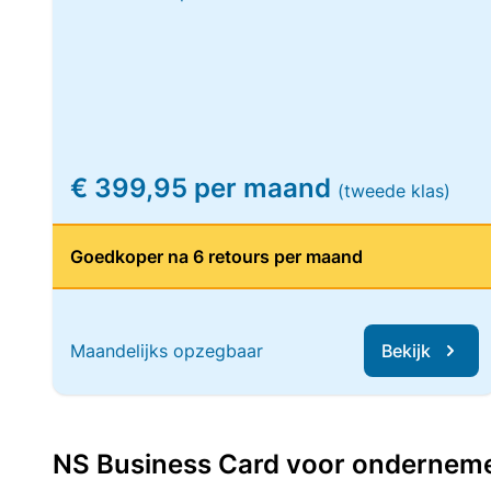
€ 399,95 per maand
(tweede klas)
Goedkoper na 6 retours per maand
Maandelijks opzegbaar
Bekijk
NS Business Card voor ondernemers