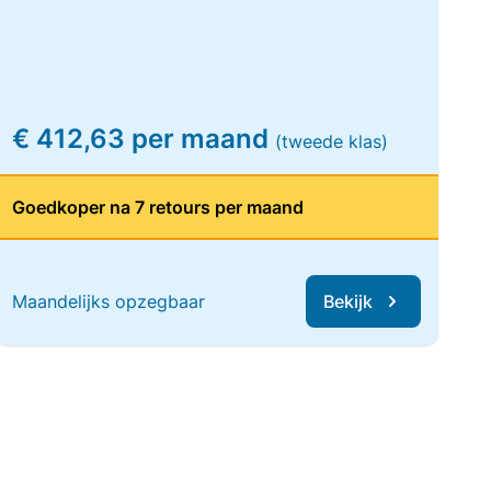
€ 412,63 per maand
(tweede klas)
Goedkoper na 7 retours per maand
Maandelijks opzegbaar
Bekijk