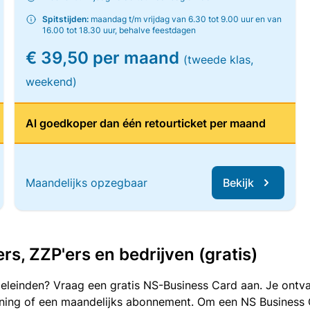
Spitstijden:
maandag t/m vrijdag van 6.30 tot 9.00 uur en van
16.00 tot 18.30 uur, behalve feestdagen
€ 39,50 per maand
(tweede klas,
weekend)
Al goedkoper dan één retourticket per maand
Maandelijks opzegbaar
Bekijk
, ZZP'ers en bedrijven (gratis)
oeleinden? Vraag een gratis NS-Business Card aan. Je ontva
kening of een maandelijks abonnement. Om een NS Business