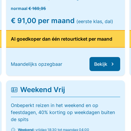
normaal
€ 169,95
€ 91,00 per maand
(eerste klas, dal)
Al goedkoper dan één retourticket per maand
Maandelijks opzegbaar
Bekijk
Weekend Vrij
Onbeperkt reizen in het weekend en op
feestdagen, 40% korting op weekdagen buiten
de spits
Weekend:
vrijdag 18:30 tot maandag 04:00