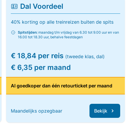
Dal Voordeel
40% korting op alle treinreizen buiten de spits
Spitstijden:
maandag t/m vrijdag van 6.30 tot 9.00 uur en van
16.00 tot 18.30 uur, behalve feestdagen
€ 18,84 per reis
(tweede klas, dal)
€ 6,35 per maand
Al goedkoper dan één retourticket per maand
Maandelijks opzegbaar
Bekijk