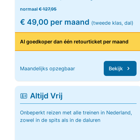
normaal
€ 127,95
€ 49,00 per maand
(tweede klas, dal)
Al goedkoper dan één retourticket per maand
Maandelijks opzegbaar
Bekijk
Altijd Vrij
Onbeperkt reizen met alle treinen in Nederland,
zowel in de spits als in de daluren