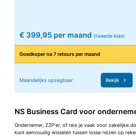
€ 399,95 per maand
(tweede klas)
Goedkoper na 7 retours per maand
Maandelijks opzegbaar
Bekijk
NS Business Card voor ondernemers
Ondernemer, ZZP'er, of reis je vaak voor zakelijke d
kunt eenvoudig wisselen tussen losse reizen op re