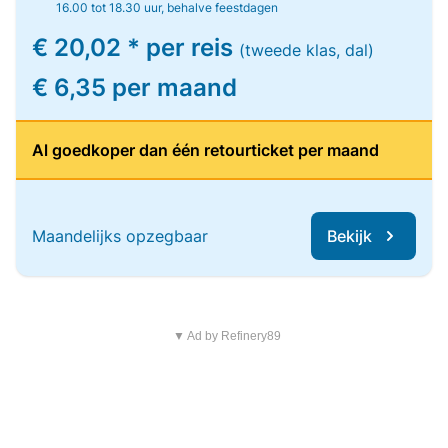
16.00 tot 18.30 uur, behalve feestdagen
€ 20,02 * per reis
(tweede klas, dal)
€ 6,35 per maand
Al goedkoper dan één retourticket per maand
Maandelijks opzegbaar
Bekijk
▼ Ad by Refinery89