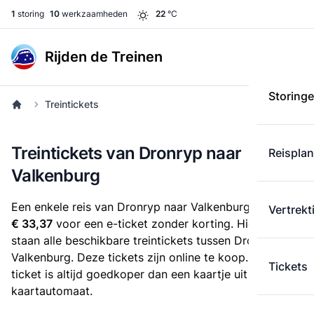
1
storing
10
werkzaamheden
22
°C
Rijden de Treinen
Storing
Treintickets
Treintickets van Dronryp naar
Reispla
Valkenburg
Een enkele reis van Dronryp naar Valkenburg kost
Vertrekt
€ 33,37
voor een e-ticket zonder korting. Hieronder
staan alle beschikbare treintickets tussen Dronryp en
Valkenburg. Deze tickets zijn online te koop. Een e-
Tickets
ticket is altijd goedkoper dan een kaartje uit de
kaartautomaat.