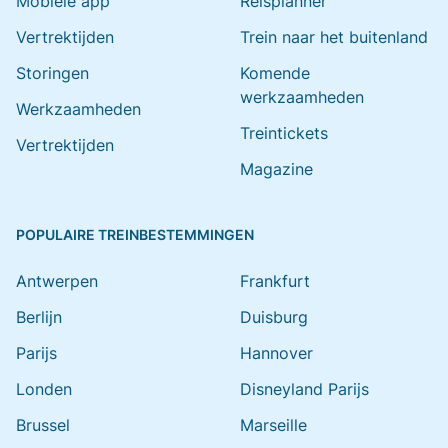
Mobiele app
Reisplanner
Vertrektijden
Trein naar het buitenland
Storingen
Komende
werkzaamheden
Werkzaamheden
Treintickets
Vertrektijden
Magazine
POPULAIRE TREINBESTEMMINGEN
Antwerpen
Frankfurt
Berlijn
Duisburg
Parijs
Hannover
Londen
Disneyland Parijs
Brussel
Marseille