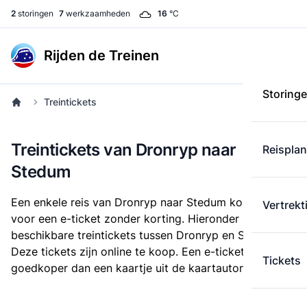
2
storingen
7
werkzaamheden
16
°C
Rijden de Treinen
Storing
Treintickets
Treintickets van Dronryp naar
Reispla
Stedum
Een enkele reis van Dronryp naar Stedum kost
€ 21,03
Vertrekt
voor een e-ticket zonder korting. Hieronder staan alle
beschikbare treintickets tussen Dronryp en Stedum.
Deze tickets zijn online te koop. Een e-ticket is altijd
Tickets
goedkoper dan een kaartje uit de kaartautomaat.