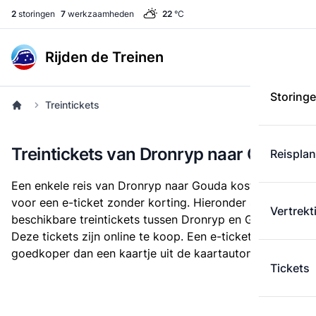
2
storingen
7
werkzaamheden
22
°C
Rijden de Treinen
Storing
Treintickets
Treintickets van Dronryp naar Gouda
Reispla
Een enkele reis van Dronryp naar Gouda kost
€ 33,37
voor een e-ticket zonder korting. Hieronder staan alle
Vertrekt
beschikbare treintickets tussen Dronryp en Gouda.
Deze tickets zijn online te koop. Een e-ticket is altijd
goedkoper dan een kaartje uit de kaartautomaat.
Tickets