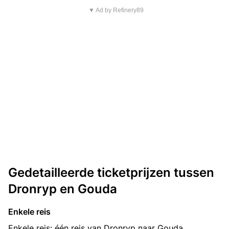
▼ Ad by Refinery89
Gedetailleerde ticketprijzen tussen
Dronryp en Gouda
Enkele reis
Enkele reis: één reis van Dronryp naar Gouda.