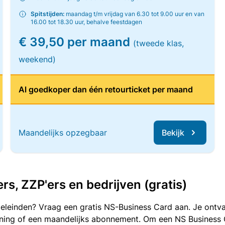
Spitstijden:
maandag t/m vrijdag van 6.30 tot 9.00 uur en van
16.00 tot 18.30 uur, behalve feestdagen
€ 39,50 per maand
(tweede klas,
weekend)
Al goedkoper dan één retourticket per maand
Maandelijks opzegbaar
Bekijk
, ZZP'ers en bedrijven (gratis)
oeleinden? Vraag een gratis NS-Business Card aan. Je ontva
kening of een maandelijks abonnement. Om een NS Business