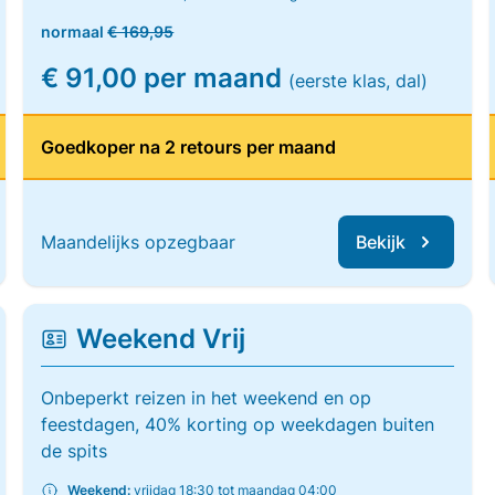
normaal
€ 169,95
€ 91,00 per maand
(eerste klas, dal)
Goedkoper na 2 retours per maand
Maandelijks opzegbaar
Bekijk
Weekend Vrij
Onbeperkt reizen in het weekend en op
feestdagen, 40% korting op weekdagen buiten
de spits
Weekend:
vrijdag 18:30 tot maandag 04:00