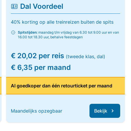
Dal Voordeel
40% korting op alle treinreizen buiten de spits
Spitstijden:
maandag t/m vrijdag van 6.30 tot 9.00 uur en van
16.00 tot 18.30 uur, behalve feestdagen
€ 20,02 per reis
(tweede klas, dal)
€ 6,35 per maand
Al goedkoper dan één retourticket per maand
Maandelijks opzegbaar
Bekijk