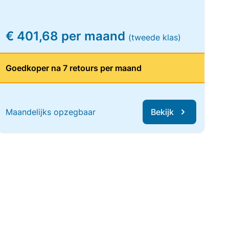
€ 401,68 per maand
(tweede klas)
Goedkoper na 7 retours per maand
Maandelijks opzegbaar
Bekijk