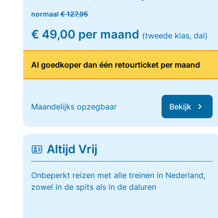
normaal
€ 127,95
€ 49,00 per maand
(tweede klas, dal)
Al goedkoper dan één retourticket per maand
Maandelijks opzegbaar
Bekijk
Altijd Vrij
Onbeperkt reizen met alle treinen in Nederland,
zowel in de spits als in de daluren