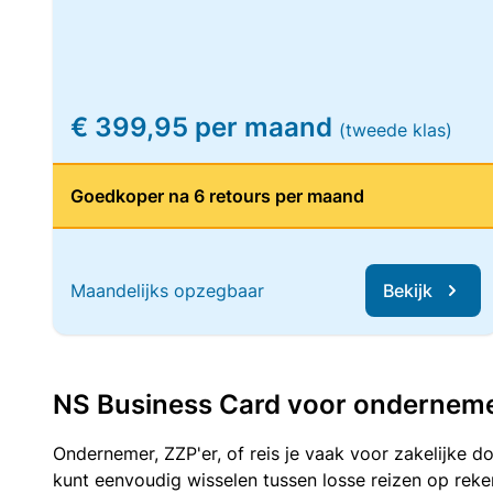
€ 399,95 per maand
(tweede klas)
Goedkoper na 6 retours per maand
Maandelijks opzegbaar
Bekijk
NS Business Card voor ondernemers
Ondernemer, ZZP'er, of reis je vaak voor zakelijke d
kunt eenvoudig wisselen tussen losse reizen op re