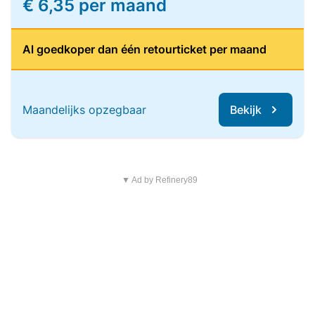
€ 6,35 per maand
Al goedkoper dan één retourticket per maand
Maandelijks opzegbaar
Bekijk
▼ Ad by Refinery89