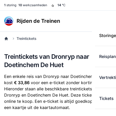
1
storing
10
werkzaamheden
14
°C
Rijden de Treinen
Storing
Treintickets
Treintickets van Dronryp naar
Reispla
Doetinchem De Huet
Een enkele reis van Dronryp naar Doetinchem De Huet
Vertrekt
kost
€ 33,86
voor een e-ticket zonder korting.
Hieronder staan alle beschikbare treintickets tussen
Dronryp en Doetinchem De Huet. Deze tickets zijn
Tickets
online te koop. Een e-ticket is altijd goedkoper dan
een kaartje uit de kaartautomaat.