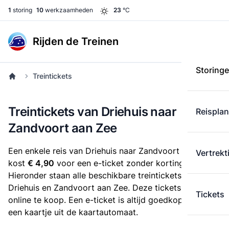
1
storing
10
werkzaamheden
23
°C
Rijden de Treinen
Storing
Treintickets
Treintickets van Driehuis naar
Reispla
Zandvoort aan Zee
Een enkele reis van Driehuis naar Zandvoort aan Zee
Vertrekt
kost
€ 4,90
voor een e-ticket zonder korting.
Hieronder staan alle beschikbare treintickets tussen
Driehuis en Zandvoort aan Zee. Deze tickets zijn
Tickets
online te koop. Een e-ticket is altijd goedkoper dan
een kaartje uit de kaartautomaat.