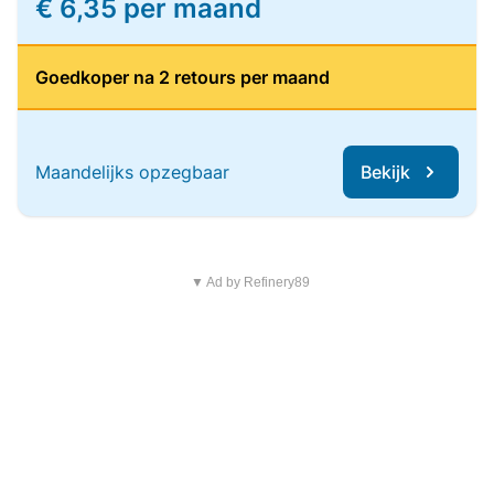
€ 6,35 per maand
Goedkoper na 2 retours per maand
Maandelijks opzegbaar
Bekijk
▼ Ad by Refinery89