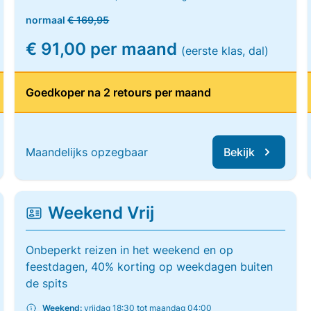
normaal
€ 169,95
€ 91,00 per maand
(eerste klas, dal)
Goedkoper na 2 retours per maand
Maandelijks opzegbaar
Bekijk
Weekend Vrij
Onbeperkt reizen in het weekend en op
feestdagen, 40% korting op weekdagen buiten
de spits
Weekend:
vrijdag 18:30 tot maandag 04:00