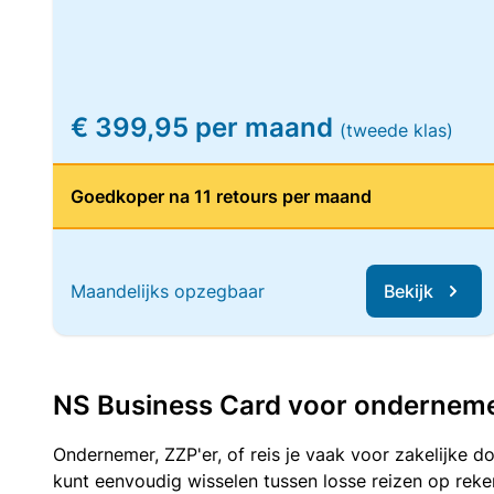
€ 399,95 per maand
(tweede klas)
Goedkoper na 11 retours per maand
Maandelijks opzegbaar
Bekijk
NS Business Card voor ondernemers
Ondernemer, ZZP'er, of reis je vaak voor zakelijke d
kunt eenvoudig wisselen tussen losse reizen op re