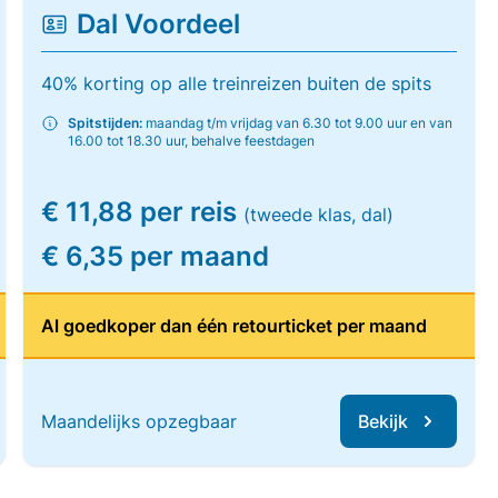
Dal Voordeel
40% korting op alle treinreizen buiten de spits
Spitstijden:
maandag t/m vrijdag van 6.30 tot 9.00 uur en van
16.00 tot 18.30 uur, behalve feestdagen
€ 11,88 per reis
(tweede klas, dal)
€ 6,35 per maand
Al goedkoper dan één retourticket per maand
Maandelijks opzegbaar
Bekijk