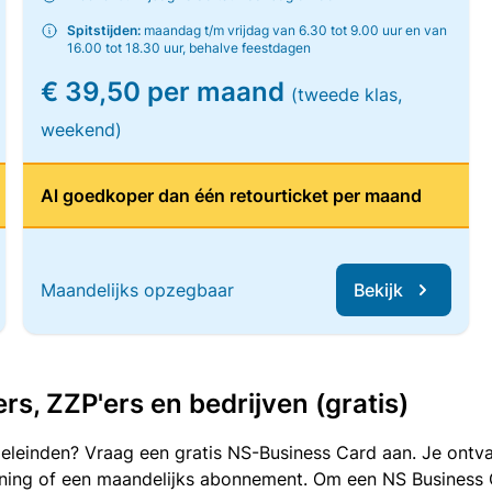
Spitstijden:
maandag t/m vrijdag van 6.30 tot 9.00 uur en van
16.00 tot 18.30 uur, behalve feestdagen
€ 39,50 per maand
(tweede klas,
weekend)
Al goedkoper dan één retourticket per maand
Maandelijks opzegbaar
Bekijk
, ZZP'ers en bedrijven (gratis)
oeleinden? Vraag een gratis NS-Business Card aan. Je ontva
kening of een maandelijks abonnement. Om een NS Business