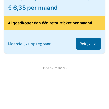
€ 6,35 per maand
Al goedkoper dan één retourticket per maand
Maandelijks opzegbaar
Bekijk
▼ Ad by Refinery89