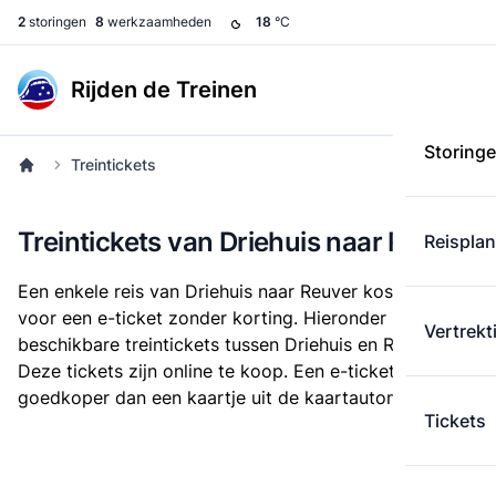
2
storingen
8
werkzaamheden
18
°C
Rijden de Treinen
Storing
Treintickets
Treintickets van Driehuis naar Reuver
Reispla
Een enkele reis van Driehuis naar Reuver kost
€ 33,54
voor een e-ticket zonder korting. Hieronder staan alle
Vertrekt
beschikbare treintickets tussen Driehuis en Reuver.
Deze tickets zijn online te koop. Een e-ticket is altijd
goedkoper dan een kaartje uit de kaartautomaat.
Tickets