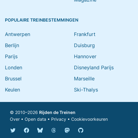
POPULAIRE TREINBESTEMMINGEN
Antwerpen
Frankfurt
Berlijn
Duisburg
Parijs
Hannover
Londen
Disneyland Parijs
Brussel
Marseille
Keulen
Ski-Thalys
© 2010–2026
Rijden de Treinen
Over
•
Open data
•
Privacy
•
Cookievoorkeuren
Bluesky @rijdendetreinen.nl
Threads @rijdendetreinen
Mastodon @rijdendetreinen@ma
Twitter @rijdendetreinen
Facebook rijdendetreinen
GitHub rijdendetreinen