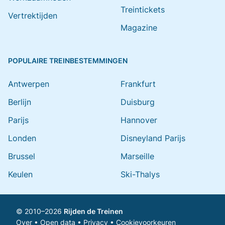
Treintickets
Vertrektijden
Magazine
POPULAIRE TREINBESTEMMINGEN
Antwerpen
Frankfurt
Berlijn
Duisburg
Parijs
Hannover
Londen
Disneyland Parijs
Brussel
Marseille
Keulen
Ski-Thalys
© 2010–2026
Rijden de Treinen
Over
•
Open data
•
Privacy
•
Cookievoorkeuren