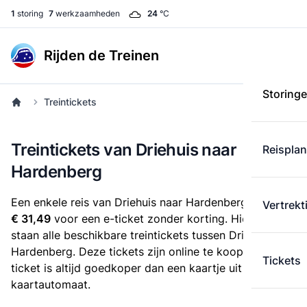
1
storing
7
werkzaamheden
24
°C
Rijden de Treinen
Storing
Treintickets
Treintickets van Driehuis naar
Reispla
Hardenberg
Een enkele reis van Driehuis naar Hardenberg kost
Vertrekt
€ 31,49
voor een e-ticket zonder korting. Hieronder
staan alle beschikbare treintickets tussen Driehuis en
Hardenberg. Deze tickets zijn online te koop. Een e-
Tickets
ticket is altijd goedkoper dan een kaartje uit de
kaartautomaat.