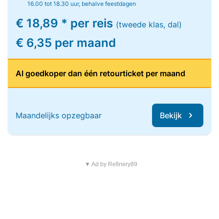
16.00 tot 18.30 uur, behalve feestdagen
€ 18,89 * per reis
(tweede klas, dal)
€ 6,35 per maand
Al goedkoper dan één retourticket per maand
Maandelijks opzegbaar
Bekijk
▼ Ad by Refinery89