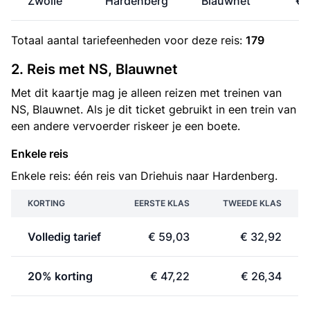
Zwolle
Hardenberg
Blauwnet
€ 
Totaal aantal
tariefeenheden
voor deze reis:
179
2. Reis met NS, Blauwnet
Met dit kaartje mag je alleen reizen met treinen van
NS, Blauwnet. Als je dit ticket gebruikt in een trein van
een andere vervoerder riskeer je een boete.
Enkele reis
Enkele reis: één reis van Driehuis naar Hardenberg.
KORTING
EERSTE KLAS
TWEEDE KLAS
Volledig tarief
€ 59,03
€ 32,92
20% korting
€ 47,22
€ 26,34