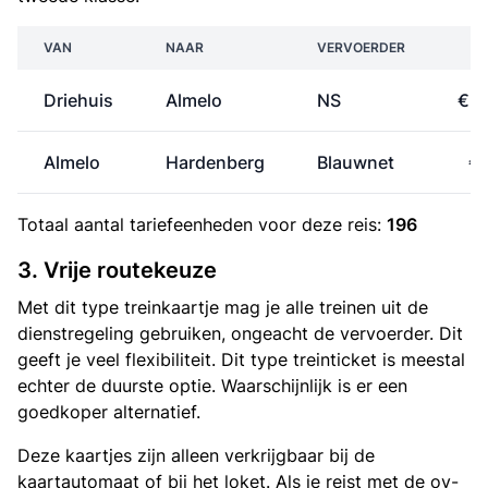
VAN
NAAR
VERVOERDER
PR
Driehuis
Almelo
NS
€ 3
Almelo
Hardenberg
Blauwnet
€ 
Totaal aantal
tariefeenheden
voor deze reis:
196
3. Vrije routekeuze
Met dit type treinkaartje mag je alle treinen uit de
dienstregeling gebruiken, ongeacht de vervoerder. Dit
geeft je veel flexibiliteit. Dit type treinticket is meestal
echter de duurste optie. Waarschijnlijk is er een
goedkoper alternatief.
Deze kaartjes zijn alleen verkrijgbaar bij de
kaartautomaat of bij het loket. Als je reist met de ov-