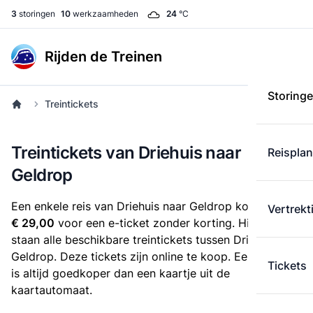
3
storingen
10
werkzaamheden
24
°C
Rijden de Treinen
Storing
Treintickets
Treintickets van Driehuis naar
Reispla
Geldrop
Een enkele reis van Driehuis naar Geldrop kost
Vertrekt
€ 29,00
voor een e-ticket zonder korting. Hieronder
staan alle beschikbare treintickets tussen Driehuis en
Geldrop. Deze tickets zijn online te koop. Een e-ticket
Tickets
is altijd goedkoper dan een kaartje uit de
kaartautomaat.