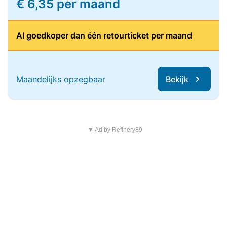
€ 6,35 per maand
Al goedkoper dan één retourticket per maand
Maandelijks opzegbaar
Bekijk
▼ Ad by Refinery89