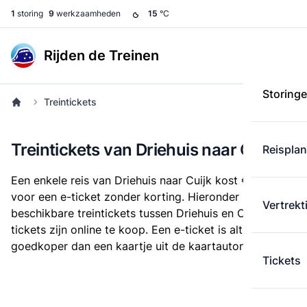
1
storing
9
werkzaamheden
15
°C
Rijden de Treinen
Storing
Treintickets
Treintickets van Driehuis naar Cuijk
Reispla
Een enkele reis van Driehuis naar Cuijk kost
€ 29,60
voor een e-ticket zonder korting. Hieronder staan alle
Vertrekt
beschikbare treintickets tussen Driehuis en Cuijk. Deze
tickets zijn online te koop. Een e-ticket is altijd
goedkoper dan een kaartje uit de kaartautomaat.
Tickets