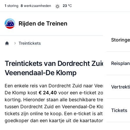
1
storing
8
werkzaamheden
23
°C
Rijden de Treinen
Storing
Treintickets
Treintickets van Dordrecht Zuid naar
Reispla
Veenendaal-De Klomp
Een enkele reis van Dordrecht Zuid naar Veenendaal-
Vertrekt
De Klomp kost
€ 24,40
voor een e-ticket zonder
korting. Hieronder staan alle beschikbare treintickets
tussen Dordrecht Zuid en Veenendaal-De Klomp. Deze
Tickets
tickets zijn online te koop. Een e-ticket is altijd
goedkoper dan een kaartje uit de kaartautomaat.