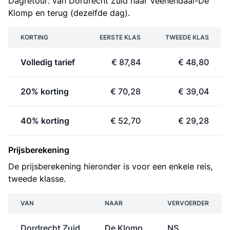
Dagretour: van Dordrecht Zuid naar Veenendaal-De
Klomp en terug (dezelfde dag).
KORTING
EERSTE KLAS
TWEEDE KLAS
Volledig tarief
€ 87,84
€ 48,80
20% korting
€ 70,28
€ 39,04
40% korting
€ 52,70
€ 29,28
Prijsberekening
De prijsberekening hieronder is voor een enkele reis,
tweede klasse.
VAN
NAAR
VERVOERDER
Dordrecht Zuid
De Klomp
NS