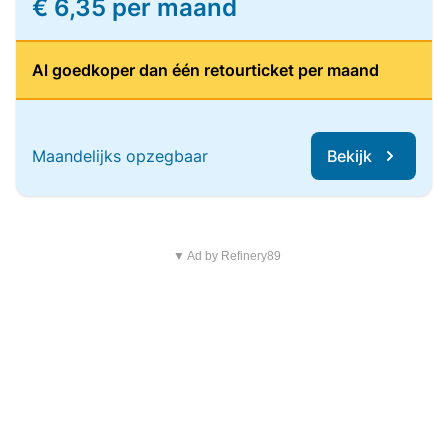
€ 6,35 per maand
Al goedkoper dan één retourticket per maand
Maandelijks opzegbaar
Bekijk
▼ Ad by Refinery89