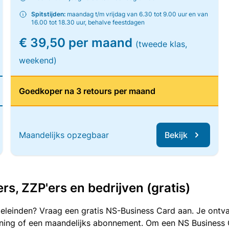
Spitstijden:
maandag t/m vrijdag van 6.30 tot 9.00 uur en van
16.00 tot 18.30 uur, behalve feestdagen
€ 39,50 per maand
(tweede klas,
weekend)
Goedkoper na 3 retours per maand
Maandelijks opzegbaar
Bekijk
, ZZP'ers en bedrijven (gratis)
oeleinden? Vraag een gratis NS-Business Card aan. Je ontva
kening of een maandelijks abonnement. Om een NS Business