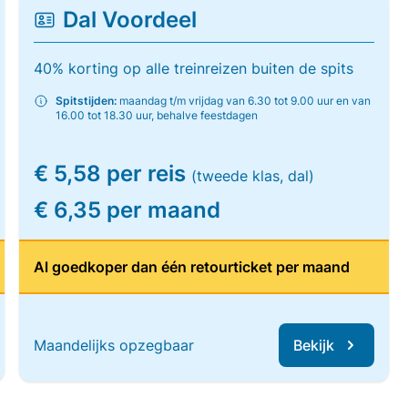
Dal Voordeel
40% korting op alle treinreizen buiten de spits
Spitstijden:
maandag t/m vrijdag van 6.30 tot 9.00 uur en van
16.00 tot 18.30 uur, behalve feestdagen
€ 5,58 per reis
(tweede klas, dal)
€ 6,35 per maand
Al goedkoper dan één retourticket per maand
Maandelijks opzegbaar
Bekijk