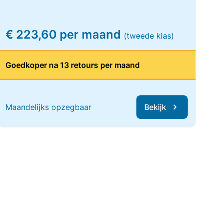
€ 223,60 per maand
(tweede klas)
Goedkoper na 13 retours per maand
Maandelijks opzegbaar
Bekijk