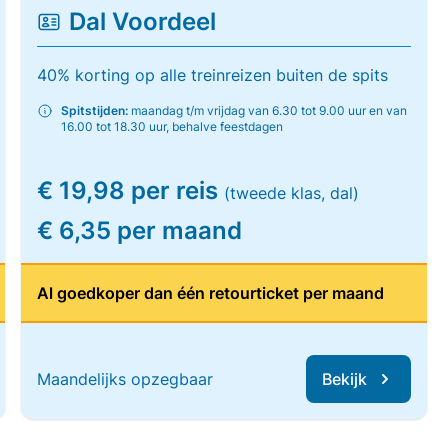
Dal Voordeel
40% korting op alle treinreizen buiten de spits
Spitstijden:
maandag t/m vrijdag van 6.30 tot 9.00 uur en van
16.00 tot 18.30 uur, behalve feestdagen
€ 19,98 per reis
(tweede klas, dal)
€ 6,35 per maand
Al goedkoper dan één retourticket per maand
Maandelijks opzegbaar
Bekijk