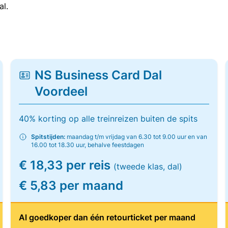
al.
NS Business Card Dal
Voordeel
40% korting op alle treinreizen buiten de spits
Spitstijden:
maandag t/m vrijdag van 6.30 tot 9.00 uur en van
16.00 tot 18.30 uur, behalve feestdagen
€ 18,33 per reis
(tweede klas, dal)
€ 5,83 per maand
Al goedkoper dan één retourticket per maand