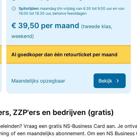
Spitstijden:
maandag t/m vrijdag van 6.30 tot 9.00 uur en van
16.00 tot 18.30 uur, behalve feestdagen
€ 39,50 per maand
(tweede klas,
weekend)
Al goedkoper dan één retourticket per maand
Maandelijks opzegbaar
Bekijk
, ZZP'ers en bedrijven (gratis)
oeleinden? Vraag een gratis NS-Business Card aan. Je ontva
kening of een maandelijks abonnement. Om een NS Business