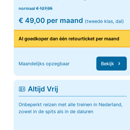
normaal
€ 127,95
€ 49,00 per maand
(tweede klas, dal)
Al goedkoper dan één retourticket per maand
Maandelijks opzegbaar
Bekijk
Altijd Vrij
Onbeperkt reizen met alle treinen in Nederland,
zowel in de spits als in de daluren