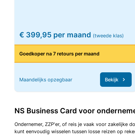
€ 399,95 per maand
(tweede klas)
Goedkoper na 7 retours per maand
Maandelijks opzegbaar
Bekijk
NS Business Card voor ondernemers
Ondernemer, ZZP'er, of reis je vaak voor zakelijke d
kunt eenvoudig wisselen tussen losse reizen op re