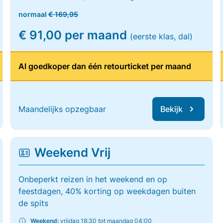
normaal
€ 169,95
€ 91,00 per maand
(eerste klas, dal)
Al goedkoper dan één retourticket per maand
Maandelijks opzegbaar
Bekijk
Weekend Vrij
Onbeperkt reizen in het weekend en op
feestdagen, 40% korting op weekdagen buiten
de spits
Weekend:
vrijdag 18:30 tot maandag 04:00