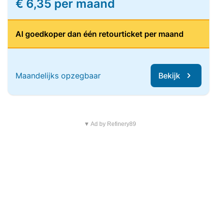
€ 6,35 per maand
Al goedkoper dan één retourticket per maand
Maandelijks opzegbaar
Bekijk
▼ Ad by Refinery89