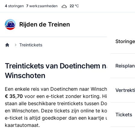
4
storingen
7
werkzaamheden
22
°C
Rijden de Treinen
Storing
Treintickets
Treintickets van Doetinchem naar
Reispla
Winschoten
Een enkele reis van Doetinchem naar Winschoten kost
Vertrekt
€ 35,70
voor een e-ticket zonder korting. Hieronder
staan alle beschikbare treintickets tussen Doetinchem
en Winschoten. Deze tickets zijn online te koop. Een
Tickets
e-ticket is altijd goedkoper dan een kaartje uit de
kaartautomaat.