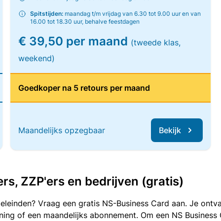
Spitstijden:
maandag t/m vrijdag van 6.30 tot 9.00 uur en van
16.00 tot 18.30 uur, behalve feestdagen
€ 39,50 per maand
(tweede klas,
weekend)
Goedkoper na 5 retours per maand
Maandelijks opzegbaar
Bekijk
, ZZP'ers en bedrijven (gratis)
oeleinden? Vraag een gratis NS-Business Card aan. Je ontva
kening of een maandelijks abonnement. Om een NS Business