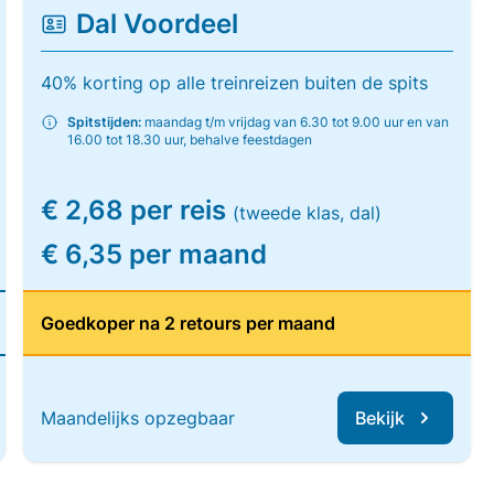
Dal Voordeel
40% korting op alle treinreizen buiten de spits
Spitstijden:
maandag t/m vrijdag van 6.30 tot 9.00 uur en van
16.00 tot 18.30 uur, behalve feestdagen
€ 2,68 per reis
(tweede klas, dal)
€ 6,35 per maand
Goedkoper na 2 retours per maand
Maandelijks opzegbaar
Bekijk