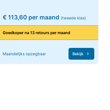
€ 113,60 per maand
(tweede klas)
Goedkoper na 13 retours per maand
Maandelijks opzegbaar
Bekijk