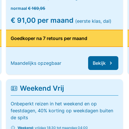
normaal
€ 169,95
€ 91,00 per maand
(eerste klas, dal)
Goedkoper na 7 retours per maand
Maandelijks opzegbaar
Bekijk
Weekend Vrij
Onbeperkt reizen in het weekend en op
feestdagen, 40% korting op weekdagen buiten
de spits
Weekend:
vrijdag 18:30 tot maandag 04:00