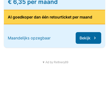
€ 6,35 per maand
Al goedkoper dan één retourticket per maand
Maandelijks opzegbaar
Bekijk
▼ Ad by Refinery89