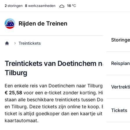
2
storingen
8
werkzaamheden
16
°C
Rijden de Treinen
Storing
Treintickets
Treintickets van Doetinchem naar
Reispla
Tilburg
Een enkele reis van Doetinchem naar Tilburg kost
Vertrekt
€ 25,58
voor een e-ticket zonder korting. Hieronder
staan alle beschikbare treintickets tussen Doetinchem
en Tilburg. Deze tickets zijn online te koop. Een e-
Tickets
ticket is altijd goedkoper dan een kaartje uit de
kaartautomaat.