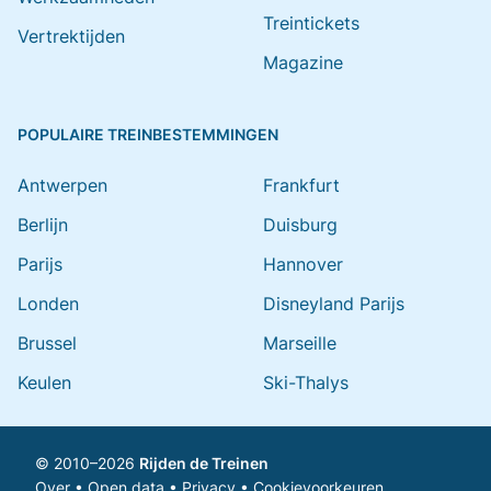
Treintickets
Vertrektijden
Magazine
POPULAIRE TREINBESTEMMINGEN
Antwerpen
Frankfurt
Berlijn
Duisburg
Parijs
Hannover
Londen
Disneyland Parijs
Brussel
Marseille
Keulen
Ski-Thalys
© 2010–2026
Rijden de Treinen
Over
•
Open data
•
Privacy
•
Cookievoorkeuren