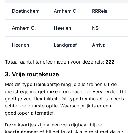
Doetinchem
Arnhem C.
RRReis
Arnhem C.
Heerlen
NS
€
Heerlen
Landgraaf
Arriva
Totaal aantal
tariefeenheden
voor deze reis:
222
3. Vrije routekeuze
Met dit type treinkaartje mag je alle treinen uit de
dienstregeling gebruiken, ongeacht de vervoerder. Dit
geeft je veel flexibiliteit. Dit type treinticket is meestal
echter de duurste optie. Waarschijnlijk is er een
goedkoper alternatief.
Deze kaartjes zijn alleen verkrijgbaar bij de
kaartautomaat of bij het loket. Als je reist met de ov-