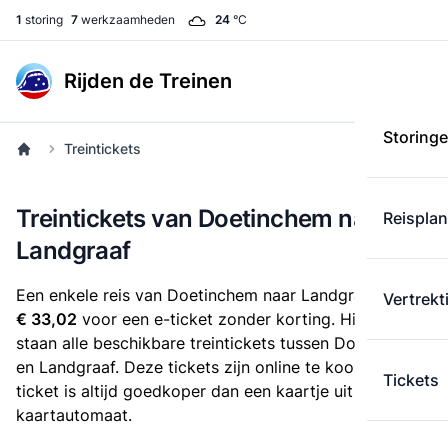
1
storing
7
werkzaamheden
24
°C
Rijden de Treinen
Storing
Treintickets
Treintickets van Doetinchem naar
Reispla
Landgraaf
Een enkele reis van Doetinchem naar Landgraaf kost
Vertrekt
€ 33,02
voor een e-ticket zonder korting. Hieronder
staan alle beschikbare treintickets tussen Doetinchem
en Landgraaf. Deze tickets zijn online te koop. Een e-
Tickets
ticket is altijd goedkoper dan een kaartje uit de
kaartautomaat.