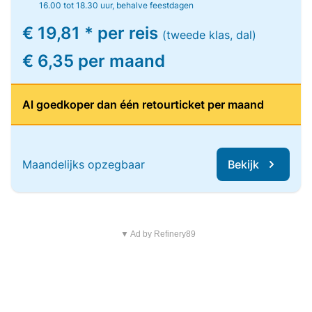
16.00 tot 18.30 uur, behalve feestdagen
€ 19,81 * per reis
(tweede klas, dal)
€ 6,35 per maand
Al goedkoper dan één retourticket per maand
Maandelijks opzegbaar
Bekijk
▼ Ad by Refinery89