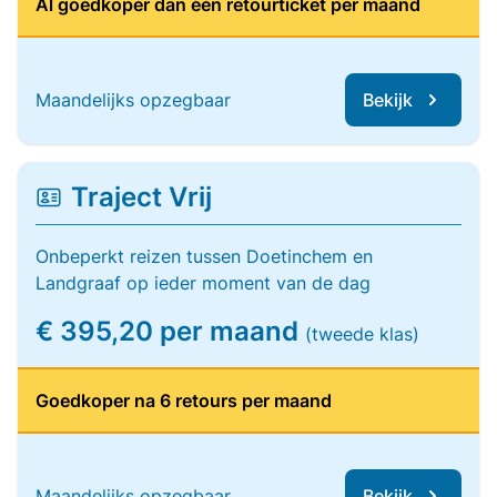
Al goedkoper dan één retourticket per maand
Maandelijks opzegbaar
Bekijk
Traject Vrij
Onbeperkt reizen tussen Doetinchem en
Landgraaf op ieder moment van de dag
€ 395,20 per maand
(tweede klas)
Goedkoper na 6 retours per maand
Maandelijks opzegbaar
Bekijk