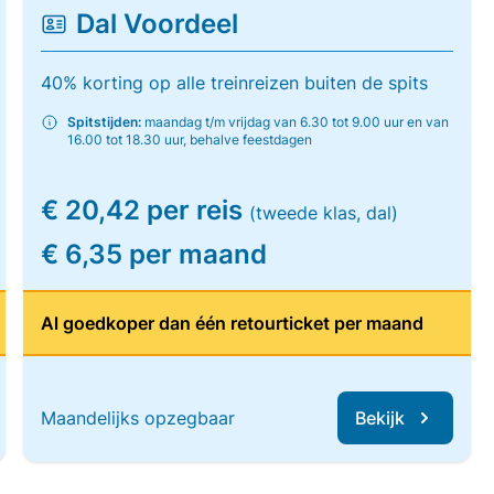
Dal Voordeel
40% korting op alle treinreizen buiten de spits
Spitstijden:
maandag t/m vrijdag van 6.30 tot 9.00 uur en van
16.00 tot 18.30 uur, behalve feestdagen
€ 20,42 per reis
(tweede klas, dal)
€ 6,35 per maand
Al goedkoper dan één retourticket per maand
Maandelijks opzegbaar
Bekijk