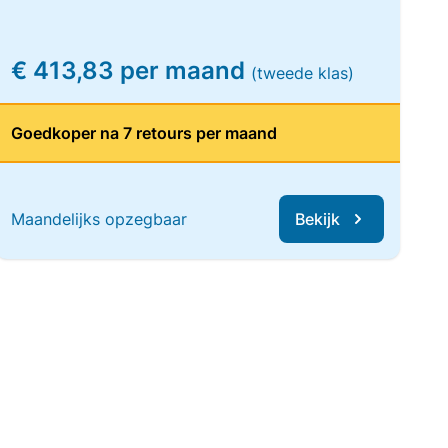
€ 413,83 per maand
(tweede klas)
Goedkoper na 7 retours per maand
Maandelijks opzegbaar
Bekijk