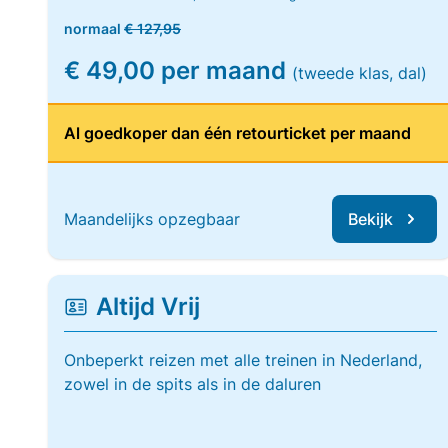
normaal
€ 127,95
€ 49,00 per maand
(tweede klas, dal)
Al goedkoper dan één retourticket per maand
Maandelijks opzegbaar
Bekijk
Altijd Vrij
Onbeperkt reizen met alle treinen in Nederland,
zowel in de spits als in de daluren