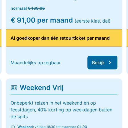
normaal
€ 169,95
€ 91,00 per maand
(eerste klas, dal)
Al goedkoper dan één retourticket per maand
Maandelijks opzegbaar
Bekijk
Weekend Vrij
Onbeperkt reizen in het weekend en op
feestdagen, 40% korting op weekdagen buiten
de spits
Weekend:
vrijdag 18:30 tot maandag 04:00