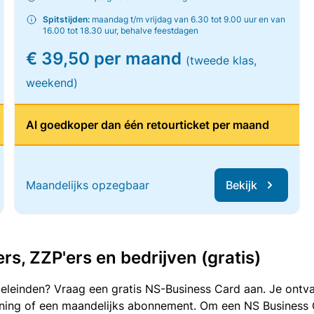
Spitstijden:
maandag t/m vrijdag van 6.30 tot 9.00 uur en van
16.00 tot 18.30 uur, behalve feestdagen
€ 39,50 per maand
(tweede klas,
weekend)
Al goedkoper dan één retourticket per maand
Maandelijks opzegbaar
Bekijk
, ZZP'ers en bedrijven (gratis)
oeleinden? Vraag een gratis NS-Business Card aan. Je ontva
kening of een maandelijks abonnement. Om een NS Business