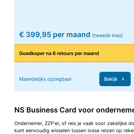
€ 399,95 per maand
(tweede klas)
Goedkoper na 6 retours per maand
Maandelijks opzegbaar
Bekijk
NS Business Card voor ondernemers
Ondernemer, ZZP'er, of reis je vaak voor zakelijke d
kunt eenvoudig wisselen tussen losse reizen op re