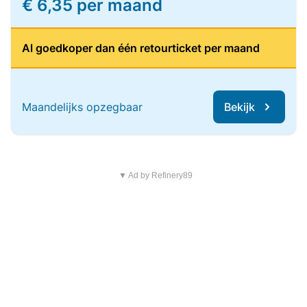
€ 6,35 per maand
Al goedkoper dan één retourticket per maand
Maandelijks opzegbaar
Bekijk
▼ Ad by Refinery89