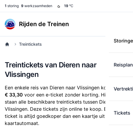
1
storing
9
werkzaamheden
19
°C
Rijden de Treinen
Storing
Treintickets
Treintickets van Dieren naar
Reispla
Vlissingen
Een enkele reis van Dieren naar Vlissingen kost
Vertrekt
€ 33,30
voor een e-ticket zonder korting. Hieronder
staan alle beschikbare treintickets tussen Dieren en
Vlissingen. Deze tickets zijn online te koop. Een e-
Tickets
ticket is altijd goedkoper dan een kaartje uit de
kaartautomaat.