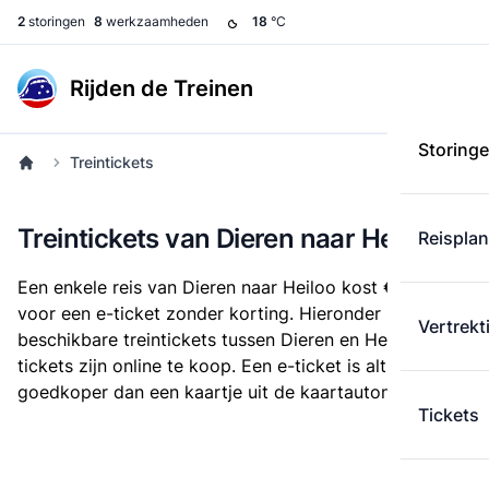
2
storingen
8
werkzaamheden
18
°C
Rijden de Treinen
Storing
Treintickets
Treintickets van Dieren naar Heiloo
Reispla
Een enkele reis van Dieren naar Heiloo kost
€ 28,50
voor een e-ticket zonder korting. Hieronder staan alle
Vertrekt
beschikbare treintickets tussen Dieren en Heiloo. Deze
tickets zijn online te koop. Een e-ticket is altijd
goedkoper dan een kaartje uit de kaartautomaat.
Tickets