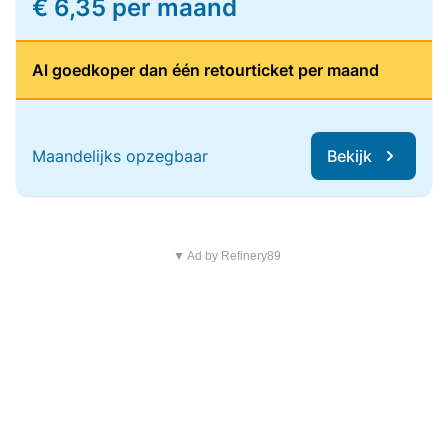
€ 6,35 per maand
Al goedkoper dan één retourticket per maand
Maandelijks opzegbaar
Bekijk
▼ Ad by Refinery89