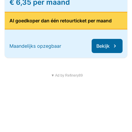
€ 6,35 per maand
Al goedkoper dan één retourticket per maand
Maandelijks opzegbaar
Bekijk
▼ Ad by Refinery89