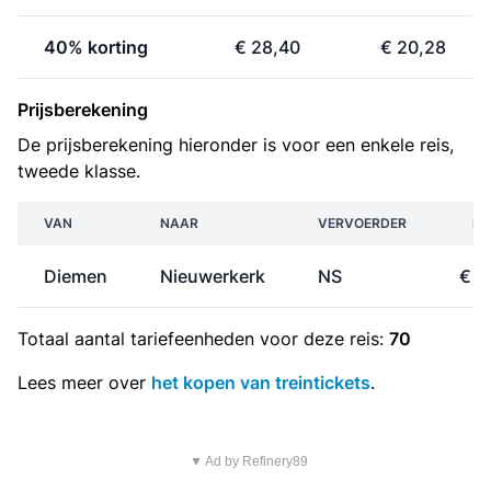
40% korting
€ 28,40
€ 20,28
Prijsberekening
De prijsberekening hieronder is voor een enkele reis,
tweede klasse.
VAN
NAAR
VERVOERDER
PR
Diemen
Nieuwerkerk
NS
€ 1
Totaal aantal
tariefeenheden
voor deze reis:
70
Lees meer over
het kopen van treintickets
.
▼ Ad by Refinery89