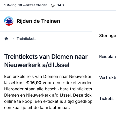
1
storing
10
werkzaamheden
14
°C
Rijden de Treinen
Storing
Treintickets
Treintickets van Diemen naar
Reispla
Nieuwerkerk a/d IJssel
Een enkele reis van Diemen naar Nieuwerkerk a/d
Vertrekt
IJssel kost
€ 16,90
voor een e-ticket zonder korting.
Hieronder staan alle beschikbare treintickets tussen
Diemen en Nieuwerkerk a/d IJssel. Deze tickets zijn
Tickets
online te koop. Een e-ticket is altijd goedkoper dan
een kaartje uit de kaartautomaat.