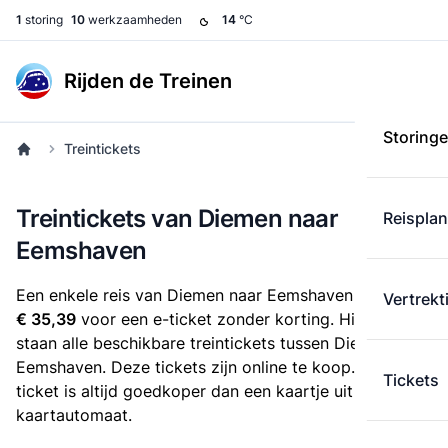
1
storing
10
werkzaamheden
14
°C
Rijden de Treinen
Storing
Treintickets
Treintickets van Diemen naar
Reispla
Eemshaven
Een enkele reis van Diemen naar Eemshaven kost
Vertrekt
€ 35,39
voor een e-ticket zonder korting. Hieronder
staan alle beschikbare treintickets tussen Diemen en
Eemshaven. Deze tickets zijn online te koop. Een e-
Tickets
ticket is altijd goedkoper dan een kaartje uit de
kaartautomaat.