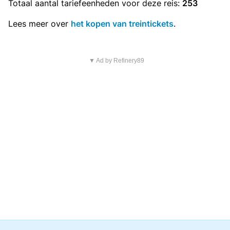
Totaal aantal
tariefeenheden
voor deze reis:
253
Lees meer over
het kopen van treintickets
.
▼ Ad by Refinery89