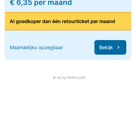
€ 6,35 per maand
Al goedkoper dan één retourticket per maand
Maandelijks opzegbaar
Bekijk
▼ Ad by Refinery89