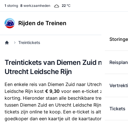
1
storing
8
werkzaamheden
22
°C
Rijden de Treinen
Storing
Treintickets
Treintickets van Diemen Zuid naar
Reispla
Utrecht Leidsche Rijn
Een enkele reis van Diemen Zuid naar Utrecht
Vertrekt
Leidsche Rijn kost
€ 9,30
voor een e-ticket zonder
korting. Hieronder staan alle beschikbare treintickets
tussen Diemen Zuid en Utrecht Leidsche Rijn. Deze
Tickets
tickets zijn online te koop. Een e-ticket is altijd
goedkoper dan een kaartje uit de kaartautomaat.