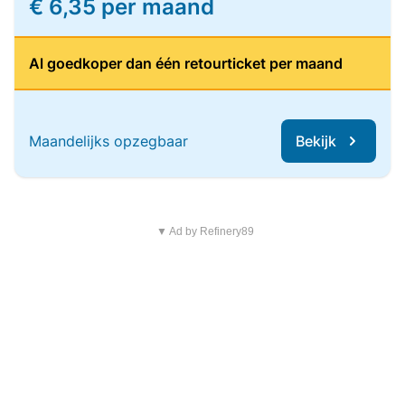
€ 6,35 per maand
Al goedkoper dan één retourticket per maand
Maandelijks opzegbaar
Bekijk
▼ Ad by Refinery89