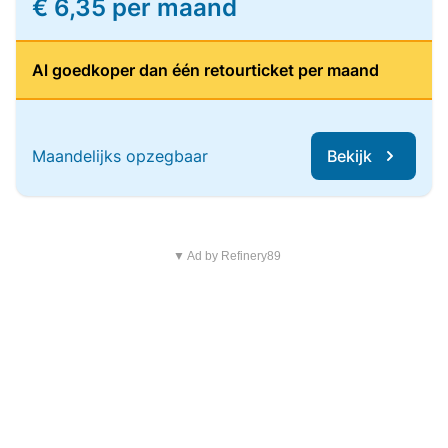
€ 6,35 per maand
Al goedkoper dan één retourticket per maand
Maandelijks opzegbaar
Bekijk
▼ Ad by Refinery89