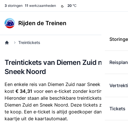
3
storingen
11
werkzaamheden
20
°C
Rijden de Treinen
Storing
Treintickets
Treintickets van Diemen Zuid naar
Reispla
Sneek Noord
Een enkele reis van Diemen Zuid naar Sneek Noord
Vertrekt
kost
€ 34,31
voor een e-ticket zonder korting.
Hieronder staan alle beschikbare treintickets tussen
Diemen Zuid en Sneek Noord. Deze tickets zijn online
Tickets
te koop. Een e-ticket is altijd goedkoper dan een
kaartje uit de kaartautomaat.