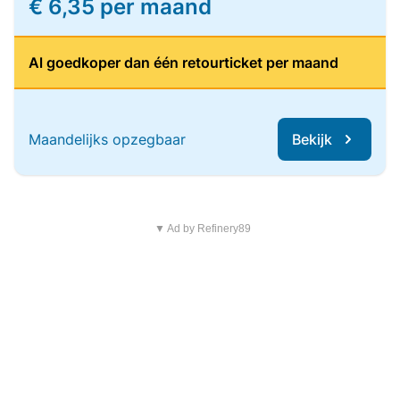
€ 6,35 per maand
Al goedkoper dan één retourticket per maand
Maandelijks opzegbaar
Bekijk
▼ Ad by Refinery89