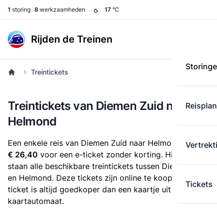
1
storing
8
werkzaamheden
17
°C
Rijden de Treinen
Storing
Treintickets
Treintickets van Diemen Zuid naar
Reispla
Helmond
Een enkele reis van Diemen Zuid naar Helmond kost
Vertrekt
€ 26,40
voor een e-ticket zonder korting. Hieronder
staan alle beschikbare treintickets tussen Diemen Zuid
en Helmond. Deze tickets zijn online te koop. Een e-
Tickets
ticket is altijd goedkoper dan een kaartje uit de
kaartautomaat.