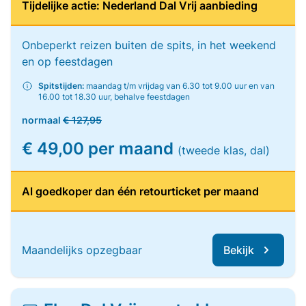
Tijdelijke actie: Nederland Dal Vrij aanbieding
Onbeperkt reizen buiten de spits, in het weekend
en op feestdagen
Spitstijden:
maandag t/m vrijdag van 6.30 tot 9.00 uur en van
16.00 tot 18.30 uur, behalve feestdagen
normaal
€ 127,95
€ 49,00 per maand
(tweede klas, dal)
Al goedkoper dan één retourticket per maand
Maandelijks opzegbaar
Bekijk