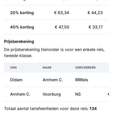
20% korting
€ 63,34
€ 44,23
40% korting
€ 47,50
€ 33,17
Prijsberekening
De prijsberekening hieronder is voor een enkele reis,
tweede klasse.
VAN
NAAR
VERVOERDER
P
Didam
Arnhem C.
RRReis
€
Arnhem C.
Voorburg
NS
€ 
Totaal aantal
tariefeenheden
voor deze reis:
134