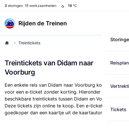
3
storingen
11
werkzaamheden
19
°C
Rijden de Treinen
Storing
Treintickets
Treintickets van Didam naar
Reispla
Voorburg
Een enkele reis van Didam naar Voorburg kost
€ 27,69
Vertrekt
voor een e-ticket zonder korting. Hieronder staan alle
beschikbare treintickets tussen Didam en Voorburg.
Deze tickets zijn online te koop. Een e-ticket is altijd
Tickets
goedkoper dan een kaartje uit de kaartautomaat.