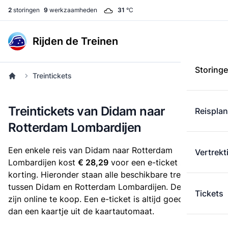
2
storingen
9
werkzaamheden
31
°C
Rijden de Treinen
Storing
Treintickets
Treintickets van Didam naar
Reispla
Rotterdam Lombardijen
Een enkele reis van Didam naar Rotterdam
Vertrekt
Lombardijen kost
€ 28,29
voor een e-ticket zonder
korting. Hieronder staan alle beschikbare treintickets
tussen Didam en Rotterdam Lombardijen. Deze tickets
Tickets
zijn online te koop. Een e-ticket is altijd goedkoper
dan een kaartje uit de kaartautomaat.