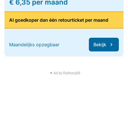
€ 6,35 per maand
Al goedkoper dan één retourticket per maand
Maandelijks opzegbaar
Bekijk
▼ Ad by Refinery89