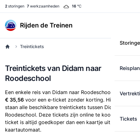
2
storingen
7
werkzaamheden
16
°C
Rijden de Treinen
Storing
Treintickets
Treintickets van Didam naar
Reispla
Roodeschool
Een enkele reis van Didam naar Roodeschool kost
Vertrekt
€ 35,56
voor een e-ticket zonder korting. Hieronder
staan alle beschikbare treintickets tussen Didam en
Roodeschool. Deze tickets zijn online te koop. Een e-
Tickets
ticket is altijd goedkoper dan een kaartje uit de
kaartautomaat.