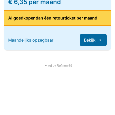
€ 6,35 per maand
Al goedkoper dan één retourticket per maand
Maandelijks opzegbaar
Bekijk
▼ Ad by Refinery89