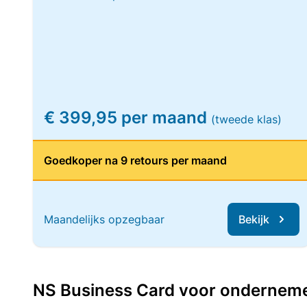
€ 399,95 per maand
(tweede klas)
Goedkoper na 9 retours per maand
Maandelijks opzegbaar
Bekijk
NS Business Card voor ondernemers