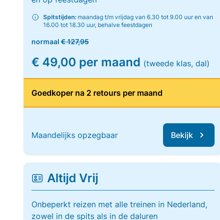
Spitstijden:
maandag t/m vrijdag van 6.30 tot 9.00 uur en van
16.00 tot 18.30 uur, behalve feestdagen
normaal
€ 127,95
€ 49,00 per maand
(tweede klas, dal)
Goedkoper na 2 retours per maand
Maandelijks opzegbaar
Bekijk
Altijd Vrij
Onbeperkt reizen met alle treinen in Nederland,
zowel in de spits als in de daluren