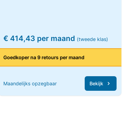
€ 414,43 per maand
(tweede klas)
Goedkoper na 9 retours per maand
Maandelijks opzegbaar
Bekijk