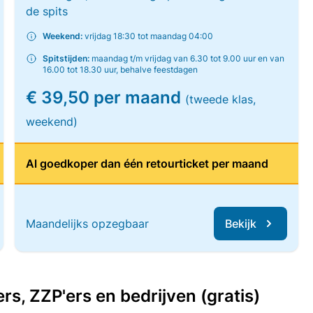
de spits
Weekend:
vrijdag 18:30 tot maandag 04:00
Spitstijden:
maandag t/m vrijdag van 6.30 tot 9.00 uur en van
16.00 tot 18.30 uur, behalve feestdagen
€ 39,50 per maand
(tweede klas,
weekend)
Al goedkoper dan één retourticket per maand
Maandelijks opzegbaar
Bekijk
, ZZP'ers en bedrijven (gratis)